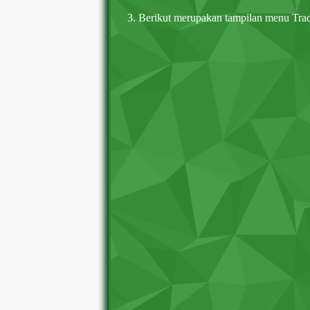
Berikut merupakan tampilan menu Trad