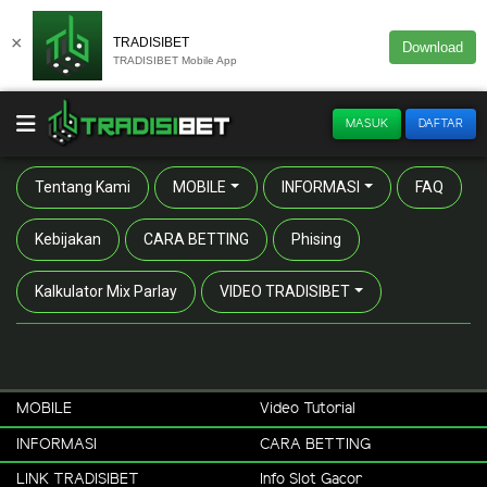
×
TRADISIBET
Download
TRADISIBET Mobile App
MASUK
DAFTAR
Tentang Kami
MOBILE
INFORMASI
FAQ
Kebijakan
CARA BETTING
Phising
Kalkulator Mix Parlay
VIDEO TRADISIBET
MOBILE
Video Tutorial
INFORMASI
CARA BETTING
LINK TRADISIBET
Info Slot Gacor