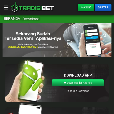
MASUK
DAFTAR
BERANDA
Download
DOWNLOAD APP
Download for Android
Panduan Download