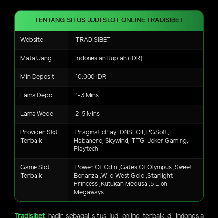
TENTANG SITUS JUDI SLOT ONLINE TRADISIBET
Website
TRADISIBET
Mata Uang
Indonesian Rupiah (IDR)
Min Deposit
10.000 IDR
Lama Depo
1-3 Mins
Lama Wede
2-5 Mins
Provider Slot
PragmaticPlay, IDNSLOT, PGSoft,
Terbaik
Habanero, Skywind, TTG, Joker Gaming,
Playtech
Game Slot
Power Of Odin ,Gates Of Olympus ,Sweet
Terbaik
Bonanza ,Wild West Gold ,Starlight
Princess ,Kutukan Medusa ,5 Lion
Megaways.
Tradisibet
hadir sebagai situs judi online terbaik di Indonesia