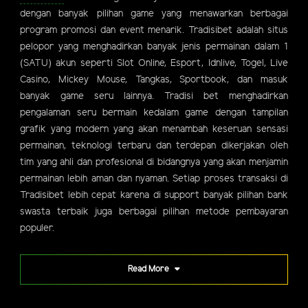
dengan banyak pilihan game yang menawarkan berbagai
program promosi dan event menarik. Tradisibet adalah situs
pelopor yang menghadirkan banyak jenis permainan dalam 1
(SATU) akun seperti Slot Online, Esport, Idnlive, Togel, Live
Casino, Mickey Mouse, Tangkas, Sportbook, dan masuk
banyak game seru lainnya. Tradisi bet menghadirkan
pengalaman seru bermain kedalam game dengan tampilan
grafik yang modern yang akan menambah keseruan sensasi
permainan, teknologi terbaru dan terdepan dikerjakan oleh
tim yang ahli dan profesional di bidangnya yang akan menjamin
permainan lebih aman dan nyaman. Setiap proses transaksi di
Tradisibet lebih cepat karena di support banyak pilihan bank
swasta terbaik juga berbagai pilihan metode pembayaran
populer.
Read More